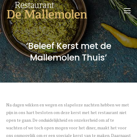
‘Beleef Kerst met de
Mallemolen Thuis’
Na dagen wikken en wegen en slapeloze nachten hebben we met
pijn in ons hart besloten om deze kerst met het restaurant niet
open te gaan. De onduidelijkheid en onzekerheid om af te
wachten of we toch open mogen voor het diner, maakt het voor
ons onmogelijk om er een speciale kerst van te maken. Daarnaast