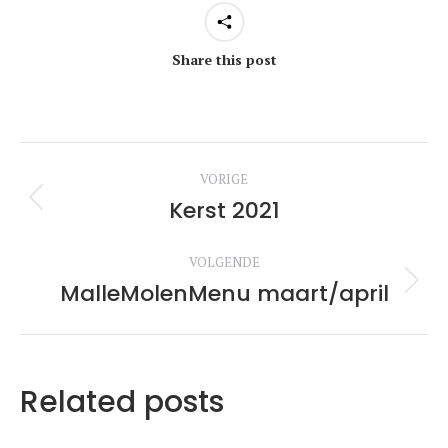
Share this post
Berichtnavigatie
VORIGE
Kerst 2021
Vorige
bericht:
VOLGENDE
MalleMolenMenu maart/april
Volgende
bericht:
Related posts