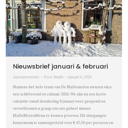
Nieuwsbrief januari & februari
Announcements
Door
Studio
januari 6, 2026
Namens het hele team van De Mallemolen wensen wij u
een schitterend en culinair 2026. We zijn na een korte
vakantie vanaf donderdag 8 januari weer geopend en
verwelkomen u graag om ons geheel nieuwe
MalleMolenMenu te komen proeven. Dit driegangen
keuzemenu is samengesteld voor € 47,50 per persoon en