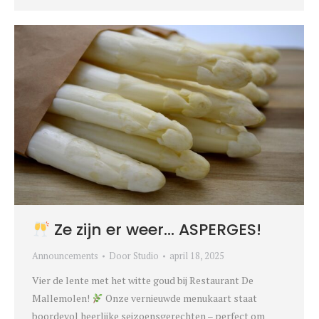
Ze zijn er weer… ASPERGES!
Announcements
Door
Studio
april 18, 2025
Vier de lente met het witte goud bij Restaurant De
Mallemolen!
Onze vernieuwde menukaart staat
boordevol heerlijke seizoensgerechten – perfect om