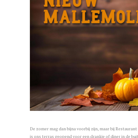
De zomer mag dan bijna voorbij zijn, maar bij Restauran
is ons terras geopend voor een drankje of diner in de bui