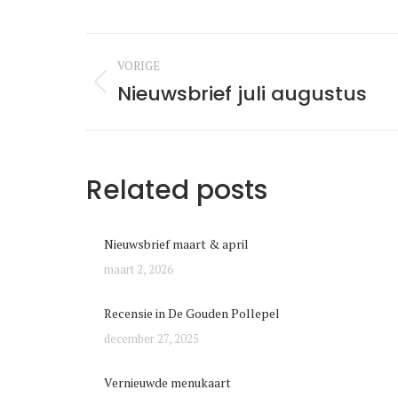
Berichtnaviga
VORIGE
Nieuwsbrief juli augustus
Vorige
bericht:
Related posts
Nieuwsbrief maart & april
maart 2, 2026
Recensie in De Gouden Pollepel
december 27, 2025
Vernieuwde menukaart