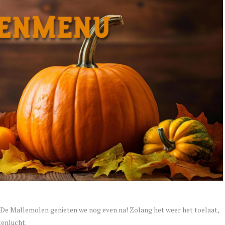
t De Mallemolen genieten we nog even na! Zolang het weer het toelaat,
tenlucht.