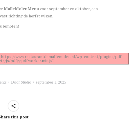
we
MalleMolenMenu
voor september en oktober, een
st richting de herfst wijzen.
allemolen!
 at: https://www.restaurantdemallemolen.nl/wp-content/plugins/pdf-
s/js/pdfjs/pdf.worker.min.js".
ents
Door
Studio
september 1, 2025
Share this post