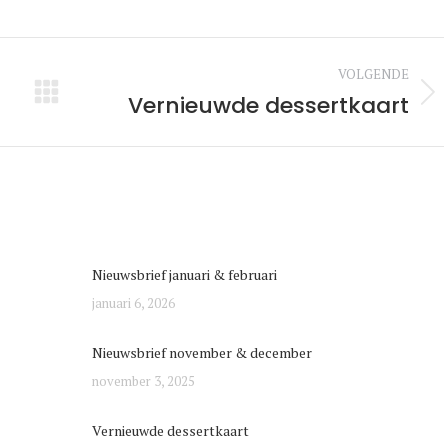
tie
VOLGENDE
Vernieuwde dessertkaart
Volgende
bericht:
Nieuwsbrief januari & februari
januari 6, 2026
Nieuwsbrief november & december
november 3, 2025
Vernieuwde dessertkaart