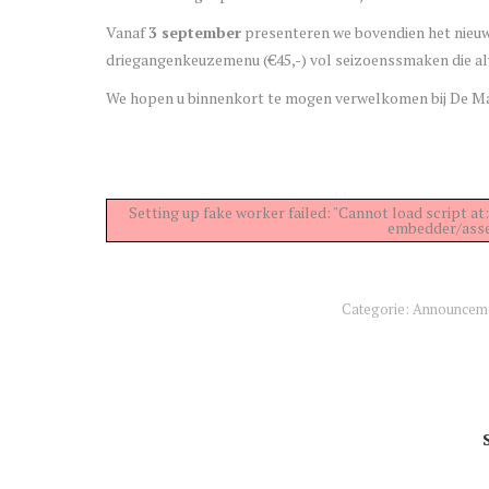
Vanaf
3 september
presenteren we bovendien het nieu
driegangenkeuzemenu (€45,-) vol seizoenssmaken die alva
We hopen u binnenkort te mogen verwelkomen bij De M
Setting up fake worker failed: "Cannot load script
embedder/asset
Categorie:
Announcem