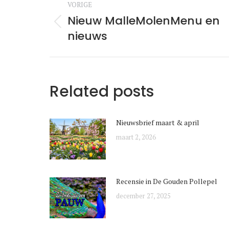
VORIGE
Nieuw MalleMolenMenu en
Vorige
nieuws
bericht:
Related posts
Nieuwsbrief maart & april
maart 2, 2026
Recensie in De Gouden Pollepel
december 27, 2025