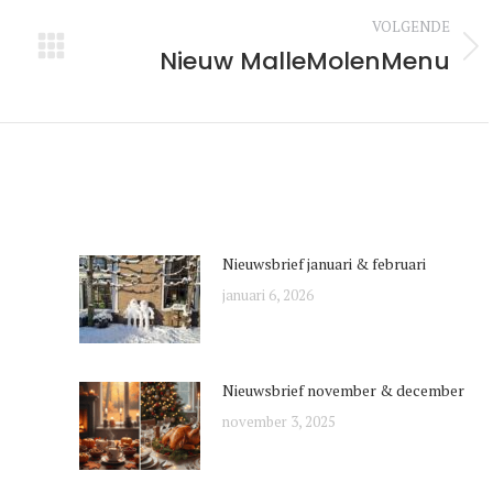
VOLGENDE
Nieuw MalleMolenMenu
Volgende
bericht:
Nieuwsbrief januari & februari
januari 6, 2026
Nieuwsbrief november & december
november 3, 2025