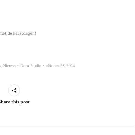
 met de kerstdagen!
s
,
Nieuws
Door
Studio
oktober 23, 2024
Share this post
tie